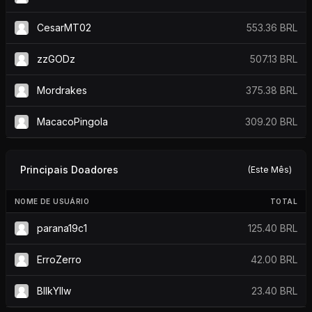
CesarMT02
553.36 BRL
zzGODz
507.13 BRL
Mordrakes
375.38 BRL
MacacoPingola
309.20 BRL
Principais Doadores
(Este Mês)
NOME DE USUÁRIO
TOTAL
parana19c1
125.40 BRL
ErroZerro
42.00 BRL
BllkYllw
23.40 BRL