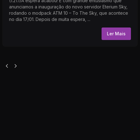
(1.21.1)A espera acabou! É com grande entusiasmo que
anunciamos a inauguração do novo servidor Eterium Sky,
rodando o modpack ATM 10 – To The Sky, que acontece
no dia 17/01. Depois de muita espera, ...
Ler Mais