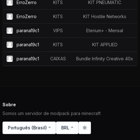
ErroZerro
KITS
KIT PNEUMATIC
ErroZerro
KITS
KIT Hostile Networks
parana19c1
VIPS
Eterium+ - Mensal
parana19c1
KITS
KIT APPLIED
parana19c1
CAIXAS
Bundle Infinity Creative 40x
Sobre
Somos um servidor de modpack para minecraft
Português (Brasil)
BRL