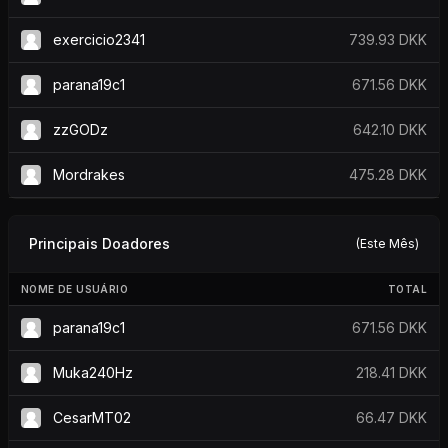
exercicio2341
739.93 DKK
parana19c1
671.56 DKK
zzGODz
642.10 DKK
Mordrakes
475.28 DKK
Principais Doadores
(Este Mês)
NOME DE USUÁRIO
TOTAL
parana19c1
671.56 DKK
Muka240Hz
218.41 DKK
CesarMT02
66.47 DKK