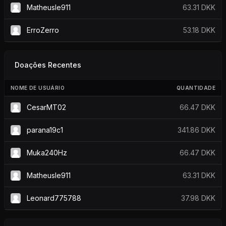
Matheusle911
63.31 DKK
ErroZerro
53.18 DKK
Doações Recentes
NOME DE USUÁRIO
QUANTIDADE
CesarMT02
66.47 DKK
parana19c1
341.86 DKK
Muka240Hz
66.47 DKK
Matheusle911
63.31 DKK
Leonard775788
37.98 DKK