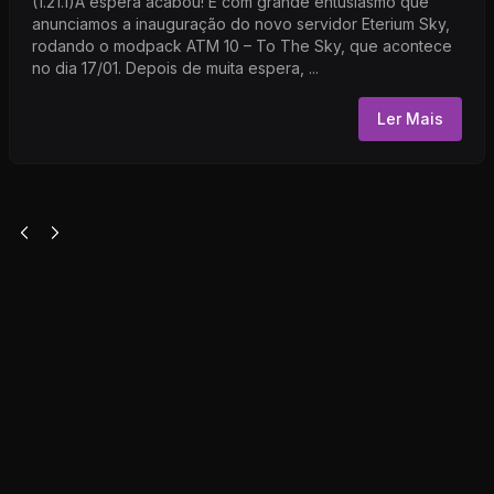
(1.21.1)A espera acabou! É com grande entusiasmo que
anunciamos a inauguração do novo servidor Eterium Sky,
rodando o modpack ATM 10 – To The Sky, que acontece
no dia 17/01. Depois de muita espera, ...
Ler Mais