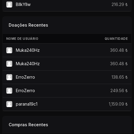
BllkYllw
216.29 ₺
Doações Recentes
NOME DE USUÁRIO
QUANTIDADE
Muka240Hz
360.48 ₺
Muka240Hz
360.48 ₺
ErroZerro
138.65 ₺
ErroZerro
249.56 ₺
parana19c1
1,159.09 ₺
Compras Recentes