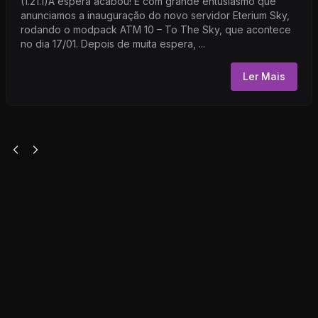
(1.21.1)A espera acabou! É com grande entusiasmo que
anunciamos a inauguração do novo servidor Eterium Sky,
rodando o modpack ATM 10 – To The Sky, que acontece
no dia 17/01. Depois de muita espera, ...
Ler Mais