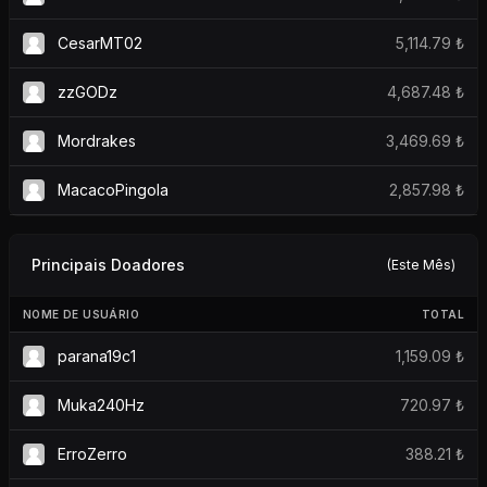
CesarMT02
5,114.79 ₺
zzGODz
4,687.48 ₺
Mordrakes
3,469.69 ₺
MacacoPingola
2,857.98 ₺
Principais Doadores
(Este Mês)
NOME DE USUÁRIO
TOTAL
parana19c1
1,159.09 ₺
Muka240Hz
720.97 ₺
ErroZerro
388.21 ₺