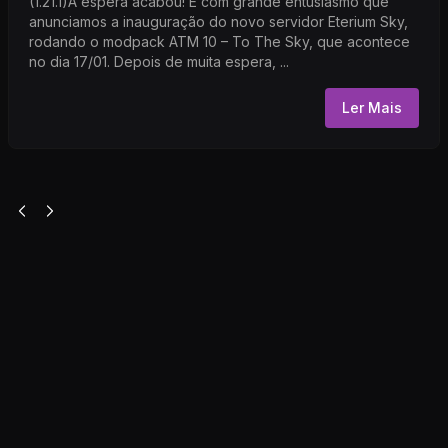
(1.21.1)A espera acabou! É com grande entusiasmo que
anunciamos a inauguração do novo servidor Eterium Sky,
rodando o modpack ATM 10 – To The Sky, que acontece
no dia 17/01. Depois de muita espera, ...
Ler Mais