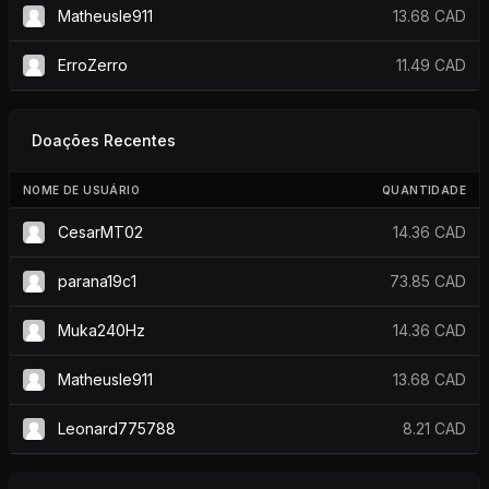
Matheusle911
13.68 CAD
ErroZerro
11.49 CAD
Doações Recentes
NOME DE USUÁRIO
QUANTIDADE
CesarMT02
14.36 CAD
parana19c1
73.85 CAD
Muka240Hz
14.36 CAD
Matheusle911
13.68 CAD
Leonard775788
8.21 CAD