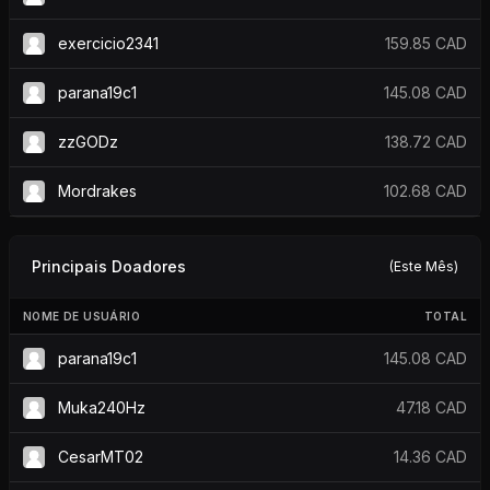
exercicio2341
159.85 CAD
parana19c1
145.08 CAD
zzGODz
138.72 CAD
Mordrakes
102.68 CAD
Principais Doadores
(Este Mês)
NOME DE USUÁRIO
TOTAL
parana19c1
145.08 CAD
Muka240Hz
47.18 CAD
CesarMT02
14.36 CAD