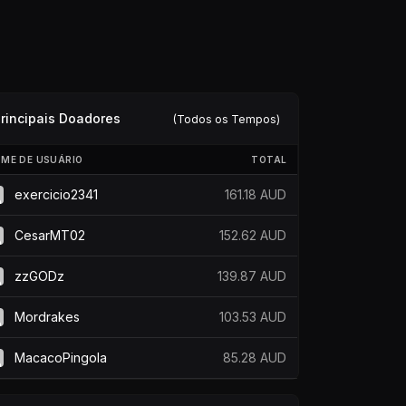
rincipais Doadores
(Todos os Tempos)
ME DE USUÁRIO
TOTAL
exercicio2341
161.18 AUD
CesarMT02
152.62 AUD
zzGODz
139.87 AUD
Mordrakes
103.53 AUD
MacacoPingola
85.28 AUD