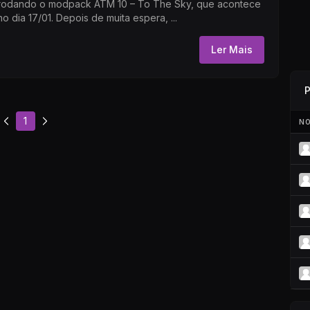
rodando o modpack ATM 10 – To The Sky, que acontece
no dia 17/01. Depois de muita espera, ...
Ler Mais
P
1
NO