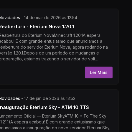
Novidades
-
14 de mar de 2026 às 12:54
Reabertura - Eterium Nova 1.20.1
Reabertura do Eterium NovaMinecraft 1.20.1A espera
acabou! É com grande entusiasmo que anunciamos a
reabertura do servidor Eterium Nova, agora rodando na
versão 1.20.1.Depois de um período de mudanças e
preparação, estamos trazendo o servidor de volt...
Ler Mais
Novidades
-
17 de jan de 2026 às 13:52
Inauguração Eterium Sky - ATM 10 TTS
Lançamento Oficial — Eterium SkyATM 10 • To The Sky
(1.21.1)A espera acabou! É com grande entusiasmo que
anunciamos a inauguração do novo servidor Eterium Sky,