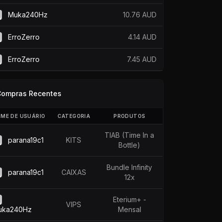
Muka240Hz
10.76 AUD
ErroZerro
4.14 AUD
ErroZerro
7.45 AUD
Compras Recentes
ME DE USUÁRIO
CATEGORIA
PRODUTOS
TIAB (Time In a
parana19c1
KITS
Bottle)
Bundle Infinity
parana19c1
CAIXAS
12x
Eterium+ -
VIPS
uka240Hz
Mensal