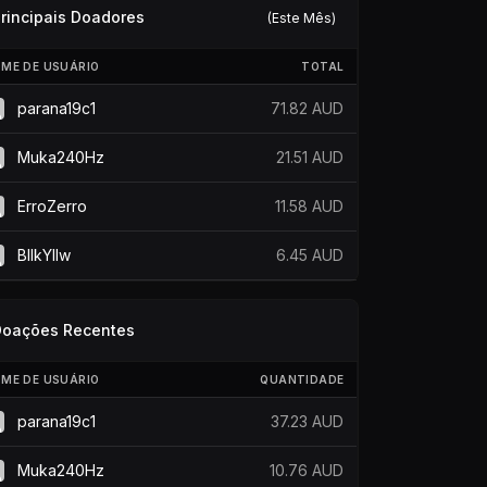
rincipais Doadores
(Este Mês)
ME DE USUÁRIO
TOTAL
parana19c1
71.82 AUD
Muka240Hz
21.51 AUD
ErroZerro
11.58 AUD
BllkYllw
6.45 AUD
Doações Recentes
ME DE USUÁRIO
QUANTIDADE
parana19c1
37.23 AUD
Muka240Hz
10.76 AUD