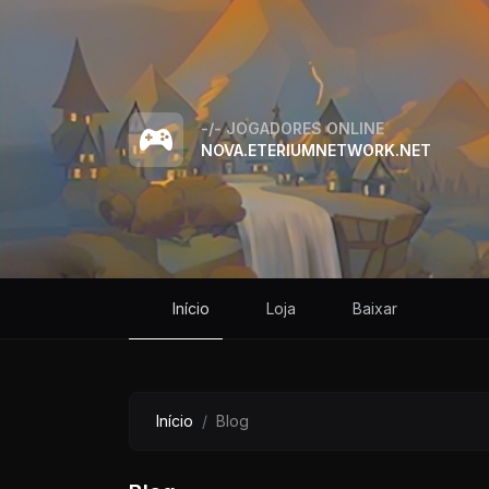
-/-
JOGADORES ONLINE
NOVA.ETERIUMNETWORK.NET
Início
Loja
Baixar
Início
Blog