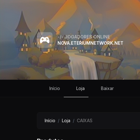
-/-
JOGADORES ONLINE
NOVA.ETERIUMNETWORK.NET
Início
Loja
Baixar
Início
Loja
CAIXAS