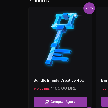
Produtos
25%
Bundle Infinity Creative 40x
Bun
105.00 BRL
/
140.00 BRL
100.
Comprar Agora!