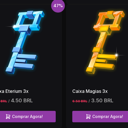
47%
xa Eterium 3x
Caixa Magias 3x
4.50 BRL
3.50 BRL
/
/
 BRL
6.50 BRL
Comprar Agora!
Comprar Agora!