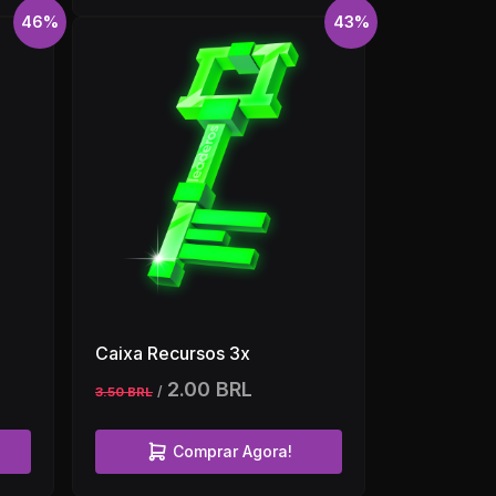
46%
43%
Caixa Recursos 3x
2.00 BRL
/
3.50 BRL
Comprar Agora!