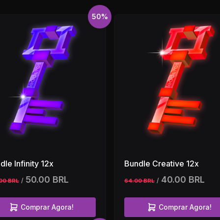
50%
dle Infinity 12x
Bundle Creative 12x
50.00 BRL
40.00 BRL
/
/
00 BRL
64.00 BRL
Comprar Agora!
Comprar Agora!