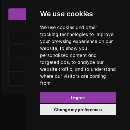
We use cookies
Entrar
OU
We use cookies and other
tracking technologies to improve
Entrar com Discord
your browsing experience on our
website, to show you
Entrar com Steam
personalized content and
targeted ads, to analyze our
Entrar com Xbox
website traffic, and to understand
where our visitors are coming
Entrar com Minecraft
from.
I agree
Não tem uma conta?
Registrar
Change my preferences
Powered by
LeaderOS