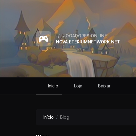
-/-
JOGADORES ONLINE
NOVA.ETERIUMNETWORK.NET
Início
Loja
Baixar
Início
Blog