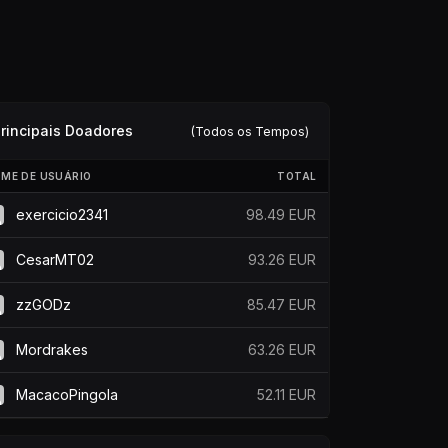
rincipais Doadores
(Todos os Tempos)
ME DE USUÁRIO
TOTAL
exercicio2341
98.49 EUR
CesarMT02
93.26 EUR
zzGODz
85.47 EUR
Mordrakes
63.26 EUR
MacacoPingola
52.11 EUR