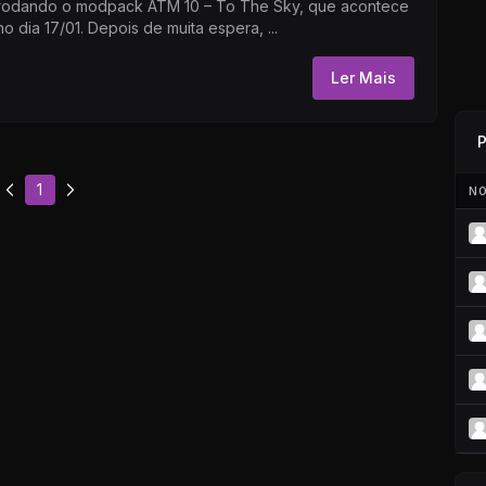
rodando o modpack ATM 10 – To The Sky, que acontece
no dia 17/01. Depois de muita espera, ...
Ler Mais
P
1
NO