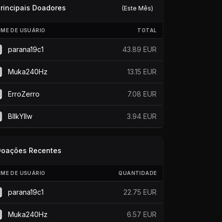
rincipais Doadores
(Este Mês)
ME DE USUÁRIO
TOTAL
parana19c1
43.89 EUR
Muka240Hz
13.15 EUR
ErroZerro
7.08 EUR
BllkYllw
3.94 EUR
Doações Recentes
ME DE USUÁRIO
QUANTIDADE
parana19c1
22.75 EUR
Muka240Hz
6.57 EUR