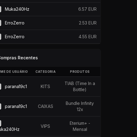
Muka240Hz
6.57 EUR
ErroZerro
2.53 EUR
ErroZerro
4.55 EUR
Compras Recentes
ME DE USUÁRIO
CATEGORIA
PRODUTOS
TIAB (Time In a
parana19c1
KITS
Bottle)
Bundle Infinity
parana19c1
CAIXAS
12x
Eterium+ -
VIPS
uka240Hz
Mensal