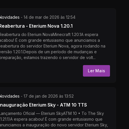
Novidades
-
14 de mar de 2026 às 12:54
Reabertura - Eterium Nova 1.20.1
Reabertura do Eterium NovaMinecraft 1.20.1A espera
acabou! É com grande entusiasmo que anunciamos a
reabertura do servidor Eterium Nova, agora rodando na
versão 1.20.1.Depois de um período de mudanças e
preparação, estamos trazendo o servidor de volt...
Ler Mais
Novidades
-
17 de jan de 2026 às 13:52
Inauguração Eterium Sky - ATM 10 TTS
Lançamento Oficial — Eterium SkyATM 10 • To The Sky
(1.21.1)A espera acabou! É com grande entusiasmo que
anunciamos a inauguração do novo servidor Eterium Sky,